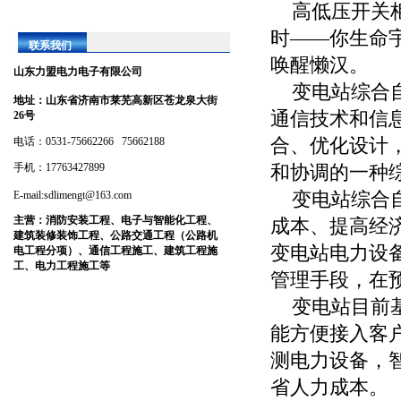
高低压开关柜
时——你生命
联系我们
唤醒懒汉。
山东力盟电力电子有限公司
变电站综合自
地址：
山东省济南市莱芜高新区苍龙泉大街
通信技术和信
26号
合、优化设计
电话：0531-75662266 75662188
手机：17763427899
和协调的一种
变电站综合自
E-mail:sdlimengt@163.com
主营：
消防安装工程、电子与智能化工程、
成本、提高经
建筑装修装饰工程、公路交通工程（公路机
变电站电力设
电工程分项）、通信工程施工、建筑工程施
工、电力工程施工等
管理手段，在
变电站目前基
能方便接入客
测电力设备，
省人力成本。